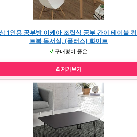
상 1인용 공부방 이케아 조립식 공부 간이 테이블 컴
트북 독서실, (플러스) 화이트
√
구매평이 좋은
최저가보기