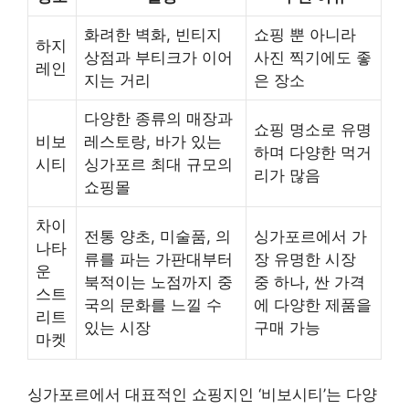
화려한 벽화, 빈티지
쇼핑 뿐 아니라
하지
상점과 부티크가 이어
사진 찍기에도 좋
레인
지는 거리
은 장소
다양한 종류의 매장과
쇼핑 명소로 유명
비보
레스토랑, 바가 있는
하며 다양한 먹거
시티
싱가포르 최대 규모의
리가 많음
쇼핑몰
차이
전통 양초, 미술품, 의
싱가포르에서 가
나타
류를 파는 가판대부터
장 유명한 시장
운
북적이는 노점까지 중
중 하나, 싼 가격
스트
국의 문화를 느낄 수
에 다양한 제품을
리트
있는 시장
구매 가능
마켓
싱가포르에서 대표적인 쇼핑지인 ‘비보시티’는 다양