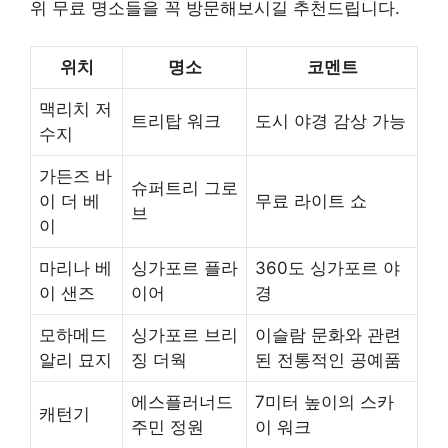
위 무료 명소들을 꼭 방문해보시길 추천드립니다.
위치
명소
코멘트
맥리치 저
트리탑 워크
도시 야경 감상 가능
수지
가든즈 바
슈퍼트리 그로
이 더 베
무료 라이트 쇼
브
이
마리나 베
싱가포르 플라
360도 싱가포르 야
이 샌즈
이어
경
모하메드
싱가포르 브리
이슬람 문화와 관련
알리 묘지
징 더웍
된 전통적인 공예품
에스플러너드
7미터 높이의 스카
캐턴기
주민 정원
이 워크