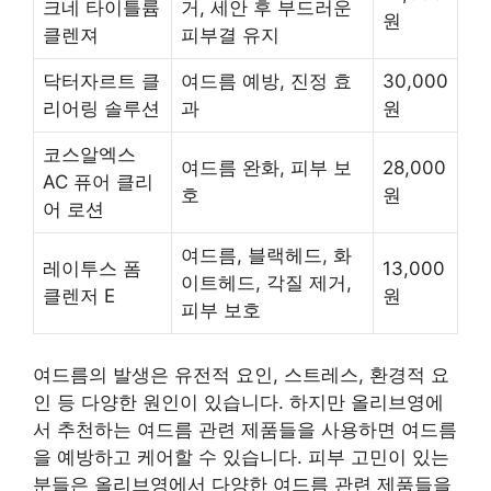
크네 타이틀륨
거, 세안 후 부드러운
원
클렌져
피부결 유지
닥터자르트 클
여드름 예방, 진정 효
30,000
리어링 솔루션
과
원
코스알엑스
여드름 완화, 피부 보
28,000
AC 퓨어 클리
호
원
어 로션
여드름, 블랙헤드, 화
레이투스 폼
13,000
이트헤드, 각질 제거,
클렌저 E
원
피부 보호
여드름의 발생은 유전적 요인, 스트레스, 환경적 요
인 등 다양한 원인이 있습니다. 하지만 올리브영에
서 추천하는 여드름 관련 제품들을 사용하면 여드름
을 예방하고 케어할 수 있습니다. 피부 고민이 있는
분들은 올리브영에서 다양한 여드름 관련 제품들을