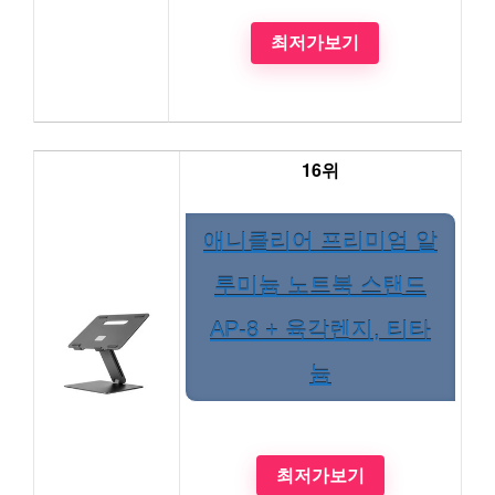
최저가보기
16위
애니클리어 프리미엄 알
루미늄 노트북 스탠드
AP-8 + 육각렌지, 티타
늄
최저가보기