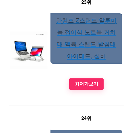
23위
만컴즈 Z스탠드 알루미
늄 접이식 노트북 거치
대 맥북 스탠드 받침대
아이패드, 실버
최저가보기
24위