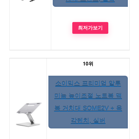
최저가보기
10위
소이믹스 프리미엄 알루
미늄 높이조절 노트북 맥
북 거치대 SOME2V + 육
각렌치, 실버