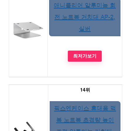
애니클리어 알루미늄 회
전 노트북 거치대 AP-2,
실버
최저가보기
14위
픽스엔케이스 휴대용 맥
북 노트북 초경량 높이