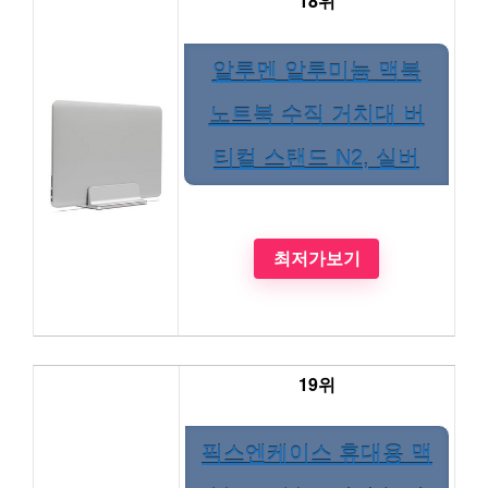
18위
알루멘 알루미늄 맥북
노트북 수직 거치대 버
티컬 스탠드 N2, 실버
최저가보기
19위
픽스엔케이스 휴대용 맥